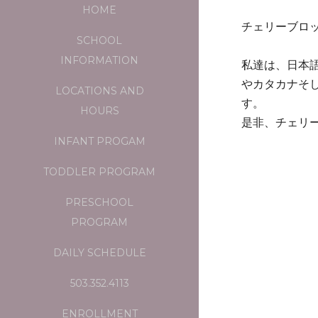
HOME
チェリーブロ
SCHOOL
INFORMATION
私達は、日本
やカタカナそ
LOCATIONS AND
す。
HOURS
是非、チェリ
INFANT PROGAM
TODDLER PROGRAM
PRESCHOOL
PROGRAM
DAILY SCHEDULE
503.352.4113
ENROLLMENT