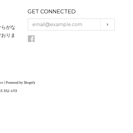
GET CONNECTED
ENTER
SUBSCRIBE
ひらがな
YOUR
でおりま
EMAIL
Facebook
re |
Powered by Shopify
3.352.4113